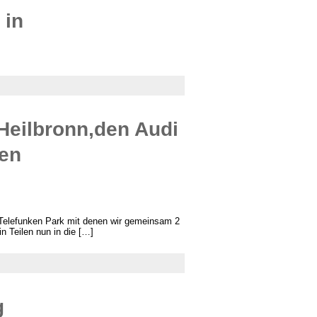
 in
eilbronn,den Audi
gen
Telefunken Park mit denen wir gemeinsam 2
n Teilen nun in die […]
g