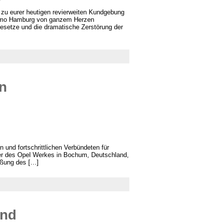
 zu eurer heutigen revierweiten Kundgebung
demo Hamburg von ganzem Herzen
Gesetze und die dramatische Zerstörung der
n
und fortschrittlichen Verbündeten für
eiter des Opel Werkes in Bochum, Deutschland,
eßung des […]
and