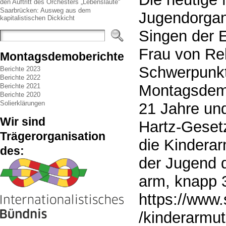
den Auftritt des Orchesters „Lebenslaute“
Saarbrücken: Ausweg aus dem
Jugendorgan
kapitalistischen Dickkicht
Singen der 
Frau von Re
Montagsdemoberichte
Schwerpunkt
Berichte 2023
Berichte 2022
Montagsdemo
Berichte 2021
Berichte 2020
Solierklärungen
21 Jahre und
Wir sind
Hartz-Gesetz
Trägerorganisation
die Kindera
des:
der Jugend d
arm, knapp 3
https://www.
/kinderarmut