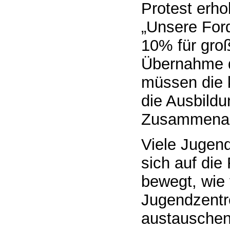
Protest erho
„Unsere For
10% für groß
Übernahme d
müssen die k
die Ausbildu
Zusammenarb
Viele Jugend
sich auf die
bewegt, wie 
Jugendzentr
austauschen