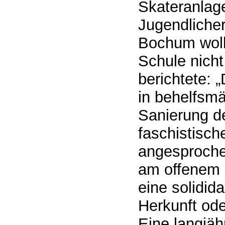
Skateranlage
Jugendlicher
Bochum wollt
Schule nicht
berichtete: „
in behelfsmä
Sanierung de
faschistisch
angesprochen
am offenem 
eine solidid
Herkunft ode
Eine langjäh