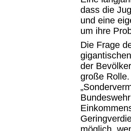
dass die Ju
und eine ei
um ihre Prob
Die Frage de
gigantische
der Bevölker
große Rolle.
„Sondervermö
Bundeswehr 
Einkommenss
Geringverdi
möglich, wen