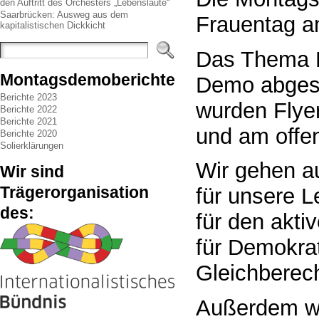
den Auftritt des Orchesters „Lebenslaute“
Saarbrücken: Ausweg aus dem
Frauentag am
kapitalistischen Dickkicht
Das Thema F
Montagsdemoberichte
Demo abgest
Berichte 2023
wurden Flyer
Berichte 2022
Berichte 2021
und am offe
Berichte 2020
Solierklärungen
Wir gehen au
Wir sind
Trägerorganisation
für unsere 
des:
für den akti
für Demokra
Gleichberec
Außerdem wu