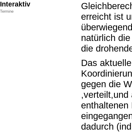
Interaktiv
Gleichberech
Termine
erreicht ist
überwiegend
natürlich di
die drohende
Das aktuelle
Koordinieru
gegen die W
,verteilt,un
enthaltenen
eingegangen
dadurch (in