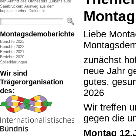
den Auftritt des Orchesters „Lebenslaute“
Saarbrücken: Ausweg aus dem
Monta
kapitalistischen Dickkicht
Liebe Monta
Montagsdemoberichte
Berichte 2023
Montagsdem
Berichte 2022
Berichte 2021
zunächst hof
Berichte 2020
Solierklärungen
neue Jahr ge
Wir sind
gutes, gesu
Trägerorganisation
des:
2026
Wir treffen 
gegen die un
Montag 12
.