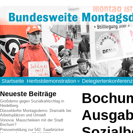
Startseite
Herbstdemonstration
Delegiertenkonferenz
Neueste Beiträge
Bochum
Großdemo gegen Sozialkahlschlag in
Heidelberg
Ausgab
Düsseldorfer Montagsdemo: Dramatik bei
Arbeitsplätzen und Umwelt
Vonovia: Mauscheleien mit der Stadt
Bochum?
Sozialb
Pressemeldung zur 542. Saarbrücker