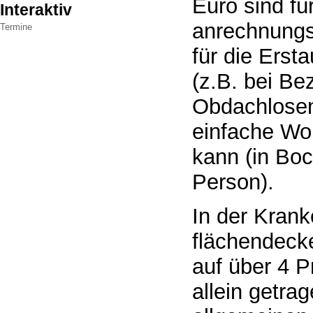
Euro sind fü
Interaktiv
anrechnungsf
Termine
für die Erst
(z.B. bei B
Obdachlosen)
einfache Wo
kann (in Boc
Person).
In der Kran
flächendecke
auf über 4 
allein getra