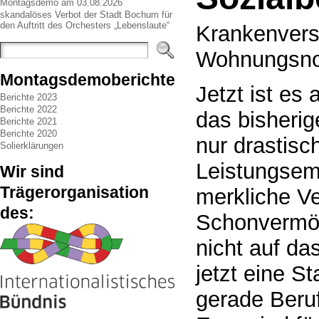
Montagsdemo am 03.08.2026
skandalöses Verbot der Stadt Bochum für
den Auftritt des Orchesters „Lebenslaute“
Krankenvers
Wohnungsno
Montagsdemoberichte
Jetzt ist es
Berichte 2023
Berichte 2022
das bisherig
Berichte 2021
Berichte 2020
nur drastisc
Solierklärungen
Leistungsem
Wir sind
Trägerorganisation
merkliche V
des:
Schonvermög
nicht auf da
jetzt eine S
gerade Beruf