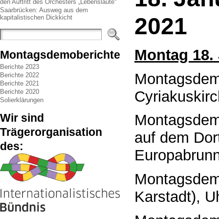
den Auftritt des Orchesters „Lebenslaute“
Saarbrücken: Ausweg aus dem
2021
kapitalistischen Dickkicht
Montag 18. 
Montagsdemoberichte
Berichte 2023
Montagsde
Berichte 2022
Berichte 2021
Cyriakuskirc
Berichte 2020
Solierklärungen
Wir sind
Montagsde
Trägerorganisation
auf dem Dor
des:
Europabrunn
Montagsde
Karstadt), U