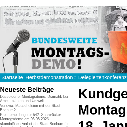
Startseite
Herbstdemonstration
Delegiertenkonferenz
Neueste Beiträge
Kundge
Düsseldorfer Montagsdemo: Dramatik bei
Arbeitsplätzen und Umwelt
Montag
Vonovia: Mauscheleien mit der Stadt
Bochum?
Pressemeldung zur 542. Saarbrücker
Montagsdemo am 03.08.2026
18. Jan
skandalöses Verbot der Stadt Bochum für