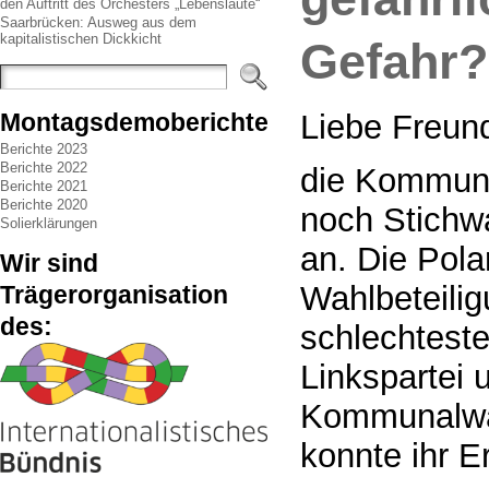
den Auftritt des Orchesters „Lebenslaute“
Saarbrücken: Ausweg aus dem
kapitalistischen Dickkicht
Gefahr?
Liebe Freun
Montagsdemoberichte
Berichte 2023
Berichte 2022
die Kommuna
Berichte 2021
Berichte 2020
noch Stichw
Solierklärungen
an. Die Pola
Wir sind
Wahlbeteili
Trägerorganisation
des:
schlechtest
Linkspartei 
Kommunalwah
konnte ihr E