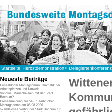
Startseite
Herbstdemonstration
Delegiertenkonferenz
Neueste Beiträge
Wittene
Düsseldorfer Montagsdemo: Dramatik bei
Arbeitsplätzen und Umwelt
Kommun
Vonovia: Mauscheleien mit der Stadt
Bochum?
Pressemeldung zur 542. Saarbrücker
Montagsdemo am 03.08.2026
gefährli
skandalöses Verbot der Stadt Bochum für