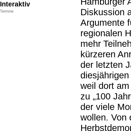
Hamburger 
Interaktiv
Diskussion a
Termine
Argumente f
regionalen 
mehr Teilne
kürzeren An
der letzten 
diesjährige
weil dort a
zu „100 Jahr
der viele M
wollen. Von 
Herbstdemon