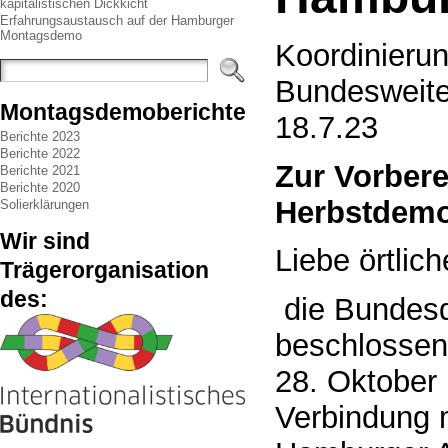
kapitalistischen Dickkicht
Erfahrungsaustausch auf der Hamburger
Montagsdemo
Koordinieru
Bundesweit
Montagsdemoberichte
18.7.23
Berichte 2023
Berichte 2022
Zur Vorbere
Berichte 2021
Berichte 2020
Herbstdemo
Solierklärungen
Wir sind
Liebe örtli
Trägerorganisation
des:
die Bundesd
beschlossen
28. Oktober 
Verbindung m