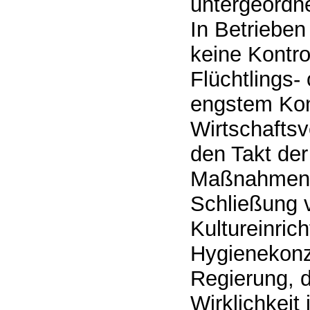
untergeordne
In Betrieben
keine Kontr
Flüchtlings-
engstem Kon
Wirtschafts
den Takt der 
Maßnahmen d
Schließung 
Kultureinrich
Hygienekonze
Regierung, d
Wirklichkeit