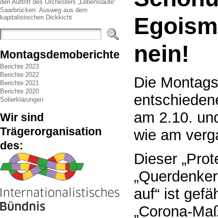
den Auftritt des Orchesters „Lebenslaute“
Saarbrücken: Ausweg aus dem
Egoism
kapitalistischen Dickkicht
nein!
Montagsdemoberichte
Berichte 2023
Berichte 2022
Die Montagska
Berichte 2021
Berichte 2020
entschieden
Solierklärungen
am 2.10. un
Wir sind
Trägerorganisation
wie am verg
des:
Dieser „Pro
„Querdenkern
auf“ ist gefä
„Corona-Maß