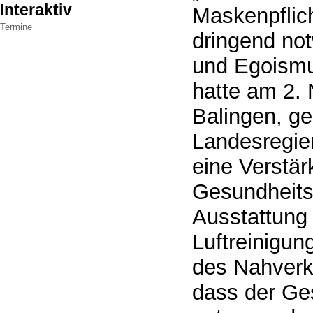
Interaktiv
Maskenpflich
Termine
dringend not
und Egoismu
hatte am 2.
Balingen, ge
Landesregie
eine Verstär
Gesundheit
Ausstattung
Luftreinigun
des Nahverke
dass der Ge