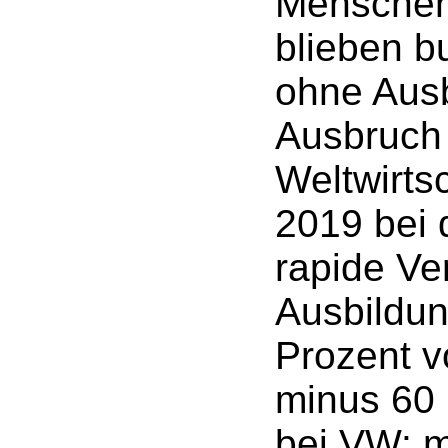
Menschen 
blieben b
ohne Ausb
Ausbruch
Weltwirts
2019 bei
rapide Ve
Ausbildun
Prozent v
minus 60 
bei VW: m