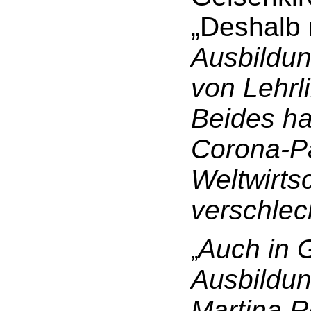
„
Deshalb 
Ausbildu
von Lehr
Beides ha
Corona-P
Weltwirts
verschlech
Auch in G
„
Ausbildun
Martina R