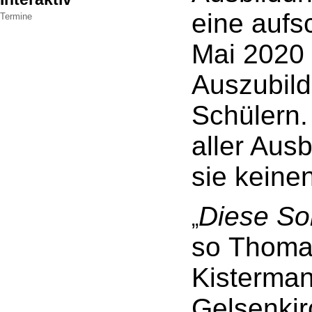
eine aufs
Termine
Mai 2020 
Auszubil
Schülern
aller Aus
sie keine
Diese Sor
„
so
Thoma
Kisterma
Gelsenki