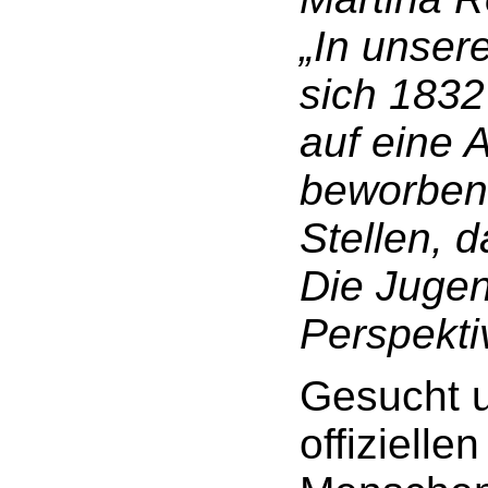
„
In unser
sich
183
auf eine 
beworbe
Stellen,
d
Die Jugen
Perspekti
Gesucht u
offizielle