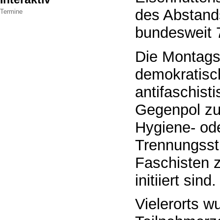
des Abstands
Termine
bundesweit 
Die Montag
demokratisc
antifaschisti
Gegenpol zu
Hygiene- od
Trennungsstr
Faschisten z
initiiert sind.
Vielerorts w