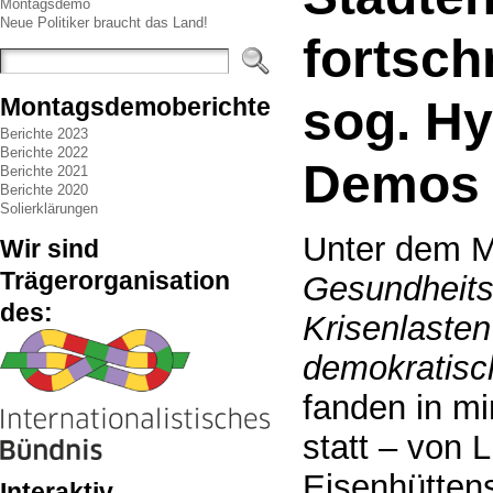
Montagsdemo
Neue Politiker braucht das Land!
fortsch
sog. Hy
Montagsdemoberichte
Berichte 2023
Berichte 2022
Demos
Berichte 2021
Berichte 2020
Solierklärungen
Unter dem M
Wir sind
Trägerorganisation
Gesundheits
des:
Krisenlaste
demokratisc
fanden in m
statt – von
Eisenhüttens
Interaktiv