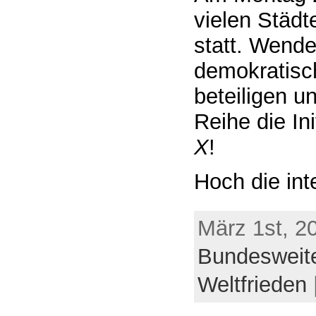
vielen Städ
statt. Wendet
demokratisch
beteiligen u
Reihe die I
X
!
Hoch die inte
März 1st, 2
Bundesweit
Weltfrieden