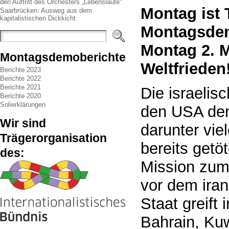
den Auftritt des Orchesters „Lebenslaute“
Montag ist
Saarbrücken: Ausweg aus dem
kapitalistischen Dickkicht
Montagsdem
Montag 2. 
Montagsdemoberichte
Weltfrieden
Berichte 2023
Berichte 2022
Berichte 2021
Die israeli
Berichte 2020
Solierklärungen
den USA den 
Wir sind
darunter vie
Trägerorganisation
bereits getö
des:
Mission zum
vor dem ira
Staat greift
Bahrain, Kuw