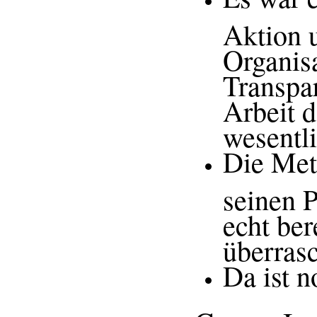
Aktion 
Organisa
Transpar
Arbeit 
wesentli
Die Met
seinen P
echt ber
überrasc
Da ist n