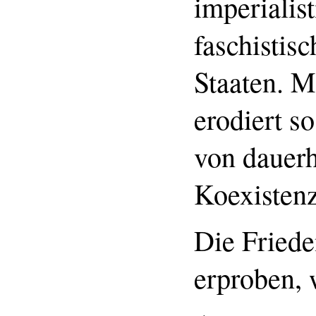
imperialist
faschistis
Staaten. M
erodiert so
von dauerha
Koexistenz
Die Fried
erproben, 