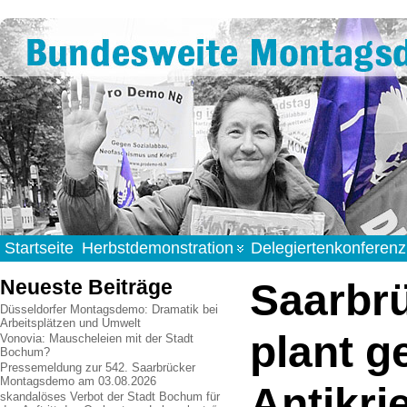
Startseite
Herbstdemonstration
Delegiertenkonferenz
Neueste Beiträge
Saarbr
Düsseldorfer Montagsdemo: Dramatik bei
Arbeitsplätzen und Umwelt
plant 
Vonovia: Mauscheleien mit der Stadt
Bochum?
Pressemeldung zur 542. Saarbrücker
Montagsdemo am 03.08.2026
Antikri
skandalöses Verbot der Stadt Bochum für