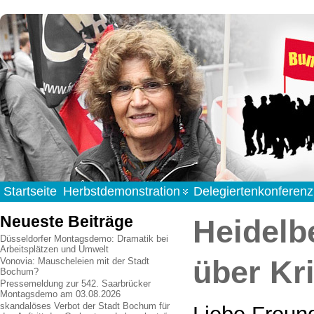
Startseite
Herbstdemonstration
Delegiertenkonferenz
Neueste Beiträge
Heidelb
Düsseldorfer Montagsdemo: Dramatik bei
Arbeitsplätzen und Umwelt
über Kri
Vonovia: Mauscheleien mit der Stadt
Bochum?
Pressemeldung zur 542. Saarbrücker
Montagsdemo am 03.08.2026
skandalöses Verbot der Stadt Bochum für