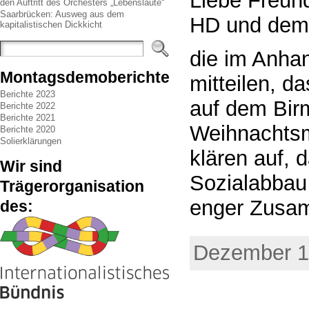
Liebe Freun
den Auftritt des Orchesters „Lebenslaute“
Saarbrücken: Ausweg aus dem
HD und dem 
kapitalistischen Dickkicht
die im Anha
Montagsdemoberichte
mitteilen, 
Berichte 2023
auf dem Bir
Berichte 2022
Berichte 2021
Weihnachtsm
Berichte 2020
Solierklärungen
klären auf, 
Wir sind
Sozialabbau
Trägerorganisation
enger Zusam
des:
Dezember 1